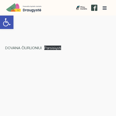
Open toolbar
DOVANA ČIURLIONIUI
Parsisiųsti