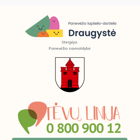
Steigėja:
Panevėžio savivaldybė