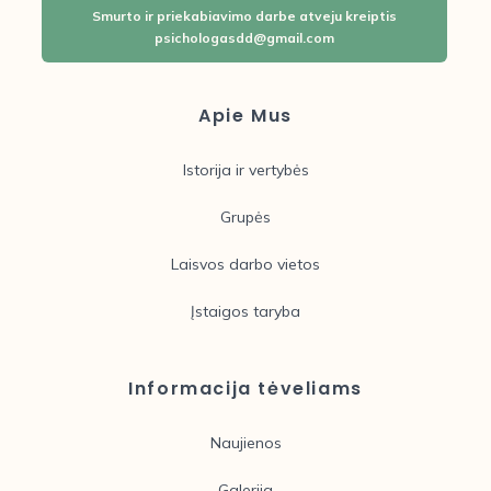
Smurto ir priekabiavimo darbe atveju kreiptis
psichologasdd@gmail.com
Apie Mus
Istorija ir vertybės
Grupės
Laisvos darbo vietos
Įstaigos taryba
Informacija tėveliams
Naujienos
Galerija