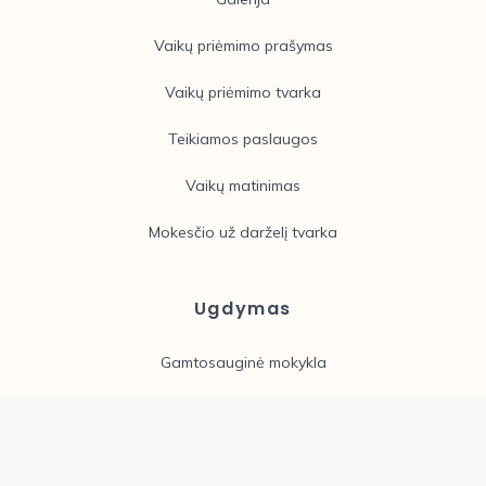
Vaikų priėmimo prašymas
Vaikų priėmimo tvarka
Teikiamos paslaugos
Vaikų matinimas
Mokesčio už darželį tvarka
Ugdymas
Gamtosauginė mokykla
Kompleksinė pagalba
Administracinė informacija