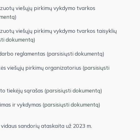
lizuotų viešųjų pirkimų vykdymo tvarkos
umentą
)
izuotų viešųjų pirkimų vykdymo tvarkos taisyklių
sti dokumentą
)
 darbo reglamentas (parsisiųsti dokumentą)
s viešųjų pirkimų organizatorius (
parsisiųsti
o tiekėjų sąrašas (
parsisiųsti dokumentą
)
imas ir vykdymas (
parsisiųsti dokumentą
)
r vidaus sandorių ataskaita už 2023 m.