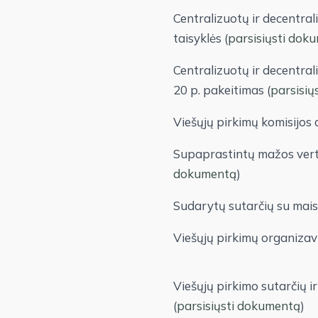
Centralizuotų ir decentra
taisyklės (
parsisiųsti dok
Centralizuotų ir decentral
20 p. pakeitimas (
parsisių
Viešųjų pirkimų komisijos
Supaprastintų mažos vertė
dokumentą
)
Sudarytų sutarčių su maist
Viešųjų pirkimų organizav
Viešųjų pirkimo sutarčių i
(
parsisiųsti dokumentą
)