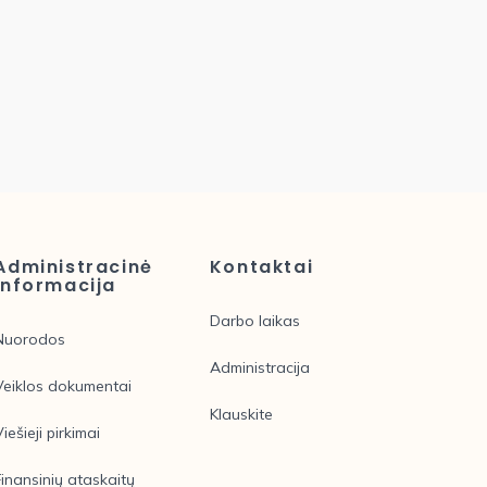
Administracinė
Kontaktai
informacija
Darbo laikas
Nuorodos
Administracija
Veiklos dokumentai
Klauskite
Viešieji pirkimai
Finansinių ataskaitų