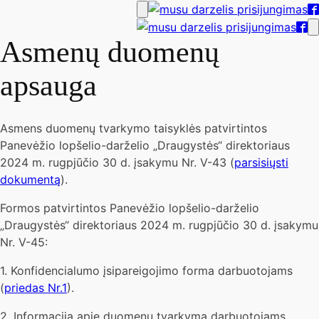
Asmenų duomenų
apsauga
Asmens duomenų tvarkymo taisyklės patvirtintos
Panevėžio lopšelio-darželio „Draugystės“ direktoriaus
2024 m. rugpjūčio 30 d. įsakymu Nr. V-43 (
parsisiųsti
dokumentą
).
Formos patvirtintos Panevėžio lopšelio-darželio
„Draugystės“ direktoriaus 2024 m. rugpjūčio 30 d. įsakymu
Nr. V-45:
1. Konfidencialumo įsipareigojimo forma darbuotojams
(
priedas Nr.1
).
2. Informacija apie duomenų tvarkymą darbuotojams