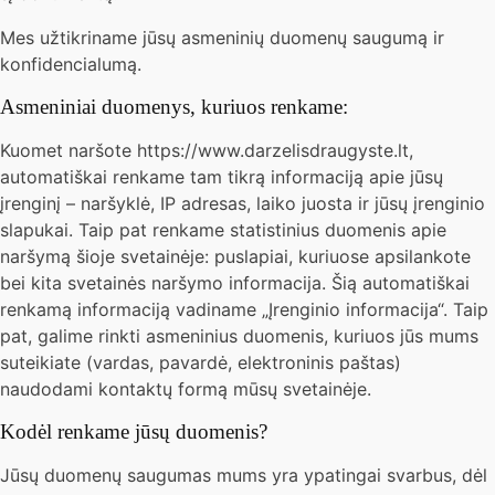
Mes užtikriname jūsų asmeninių duomenų saugumą ir
konfidencialumą.
Asmeniniai duomenys, kuriuos renkame:
Kuomet naršote https://www.darzelisdraugyste.lt,
automatiškai renkame tam tikrą informaciją apie jūsų
įrenginį – naršyklė, IP adresas, laiko juosta ir jūsų įrenginio
slapukai. Taip pat renkame statistinius duomenis apie
naršymą šioje svetainėje: puslapiai, kuriuose apsilankote
bei kita svetainės naršymo informacija. Šią automatiškai
renkamą informaciją vadiname „Įrenginio informacija“. Taip
pat, galime rinkti asmeninius duomenis, kuriuos jūs mums
suteikiate (vardas, pavardė, elektroninis paštas)
naudodami kontaktų formą mūsų svetainėje.
Kodėl renkame jūsų duomenis?
Jūsų duomenų saugumas mums yra ypatingai svarbus, dėl