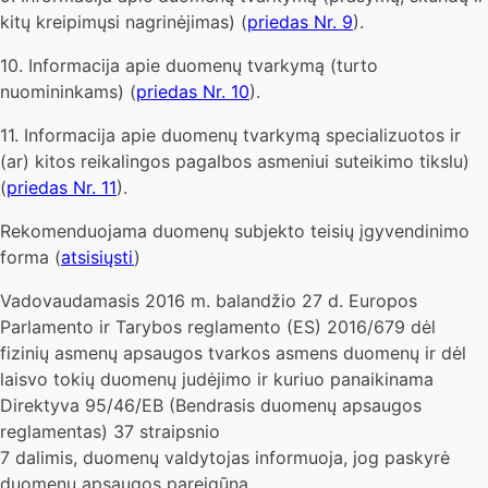
kitų kreipimųsi nagrinėjimas) (
priedas Nr. 9
).
10. Informacija apie duomenų tvarkymą (turto
nuomininkams) (
priedas Nr. 10
).
11. Informacija apie duomenų tvarkymą specializuotos ir
(ar) kitos reikalingos pagalbos asmeniui suteikimo tikslu)
(
priedas Nr. 11
).
Rekomenduojama duomenų subjekto teisių įgyvendinimo
forma (
atsisiųsti
)
Vadovaudamasis 2016 m. balandžio 27 d. Europos
Parlamento ir Tarybos reglamento (ES) 2016/679 dėl
fizinių asmenų apsaugos tvarkos asmens duomenų ir dėl
laisvo tokių duomenų judėjimo ir kuriuo panaikinama
Direktyva 95/46/EB (Bendrasis duomenų apsaugos
reglamentas) 37 straipsnio
7 dalimis, duomenų valdytojas informuoja, jog paskyrė
duomenų apsaugos pareigūną.