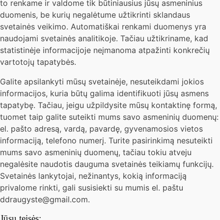
to renkame ir valdome tik būtiniausius jūsų asmeninius
duomenis, be kurių negalėtume užtikrinti sklandaus
svetainės veikimo. Automatiškai renkami duomenys yra
naudojami svetainės analitikoje. Tačiau užtikriname, kad
statistinėje informacijoje neįmanoma atpažinti konkrečių
vartotojų tapatybės.
Galite apsilankyti mūsų svetainėje, nesuteikdami jokios
informacijos, kuria būtų galima identifikuoti jūsų asmens
tapatybę. Tačiau, jeigu užpildysite mūsų kontaktinę formą,
tuomet taip galite suteikti mums savo asmeninių duomenų:
el. pašto adresą, vardą, pavardę, gyvenamosios vietos
informaciją, telefono numerį. Turite pasirinkimą nesuteikti
mums savo asmeninių duomenų, tačiau tokiu atveju
negalėsite naudotis dauguma svetainės teikiamų funkcijų.
Svetainės lankytojai, nežinantys, kokią informaciją
privalome rinkti, gali susisiekti su mumis el. paštu
ddraugyste@gmail.com.
Jūsų teisės: