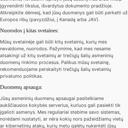
įgyvendinti tikslus, išvardytus dokumento pradžioje.
Atkreipkite dėmesį, kad jūsų duomenys gali būti perkelti už
Europos ribų (pavyzdžiui, į Kanadą arba JAV).
Nuorodos į kitas svetaines:
Mūsų svetainėje gali būti kitų svetainių, kurių mes
nevaldome, nuorodos. Pažymime, kad mes nesame
atsakingi už kitų svetainių ar trečiųjų šalių asmeninių
duomenų rinkimo procesus. Palikus mūsų svetainę,
rekomenduojame perskaityti trečiųjų šalių svetainių
privatumo politikas.
Duomenų apsauga:
Jūsų asmeninių duomenų apsaugai pasitelkiame
aukščiausios kokybės serverius, kuriuos gali pasiekti tik
įgalioti asmenys. Mes reguliariai stebime savo sistemas,
norėdami nustatyti, ar nėra kokių nors pažeidžiamų vietų
ar kibernetinių atakų, kurių metu galėtų nukentėti jūsų