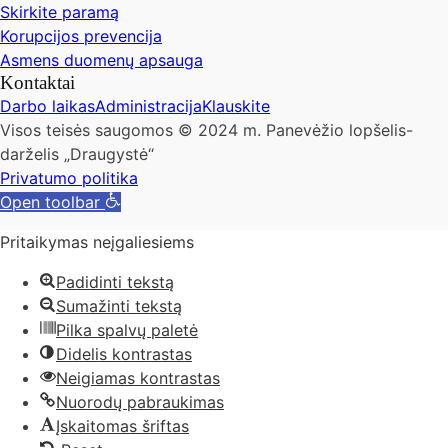
Skirkite paramą
Korupcijos prevencija
Asmens duomenų apsauga
Kontaktai
Darbo laikas
Administracija
Klauskite
Visos teisės saugomos © 2024 m. Panevėžio lopšelis-
darželis „Draugystė“
Privatumo politika
Open toolbar
Pritaikymas neįgaliesiems
Padidinti tekstą
Sumažinti tekstą
Pilka spalvų paletė
Didelis kontrastas
Neigiamas kontrastas
Nuorodų pabraukimas
Įskaitomas šriftas