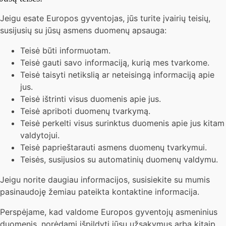
Jeigu esate Europos gyventojas, jūs turite įvairių teisių,
susijusių su jūsų asmens duomenų apsauga:
Teisė būti informuotam.
Teisė gauti savo informaciją, kurią mes tvarkome.
Teisė taisyti netikslią ar neteisingą informaciją apie
jus.
Teisė ištrinti visus duomenis apie jus.
Teisė apriboti duomenų tvarkymą.
Teisė perkelti visus surinktus duomenis apie jus kitam
valdytojui.
Teisė paprieštarauti asmens duomenų tvarkymui.
Teisės, susijusios su automatinių duomenų valdymu.
Jeigu norite daugiau informacijos, susisiekite su mumis
pasinaudoję žemiau pateikta kontaktine informacija.
Perspėjame, kad valdome Europos gyventojų asmeninius
duomenis, norėdami išpildyti jūsų užsakymus arba kitaip