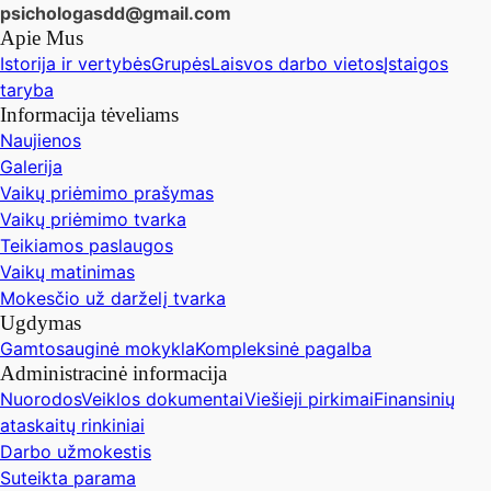
psichologasdd@gmail.com
Apie Mus
Istorija ir vertybės
Grupės
Laisvos darbo vietos
Įstaigos
taryba
Informacija tėveliams
Naujienos
Galerija
Vaikų priėmimo prašymas
Vaikų priėmimo tvarka
Teikiamos paslaugos
Vaikų matinimas
Mokesčio už darželį tvarka
Ugdymas
Gamtosauginė mokykla
Kompleksinė pagalba
Administracinė informacija
Nuorodos
Veiklos dokumentai
Viešieji pirkimai
Finansinių
ataskaitų rinkiniai
Darbo užmokestis
Suteikta parama