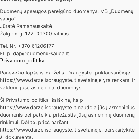
Duomenų apsaugos pareigūno duomenys: MB „Duomenų
sauga“
Jūratė Ramanauskaitė
Žalgirio g. 122, 09300 Vilnius
Tel. Nr. +370 61206177
El. p. dap@duomenu-sauga.lt
Privatumo politika
Panevėžio lopšelis-darželis "Draugystė" priklausančioje
https://www.darzelisdraugyste.lt svetainėje yra renkami ir
valdomi jūsų asmeniniai duomenys.
Ši Privatumo politika išaiškina, kaip
https://www.darzelisdraugyste.lt naudoja jūsų asmeninius
duomenis bei pateikia priežastis jūsų asmeninių duomenų
rinkimui. Dėl to, prieš naršant
https://www.darzelisdraugyste.lt svetainėje, perskaitykite
šį dokumentą.