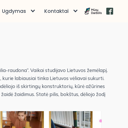
Ugdymas
Kontaktai
a-raudona“. Vaikai studijavo Lietuvos žemėlapį.
 kurie labiausiai tinka Lietuvos vėliavai sukurti.
ėliojo iš skirtingų konstruktorių, kūrė ažūrines
aidė žaidimus. Statė pilis, bokštus, dėliojo žodį