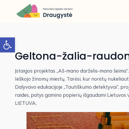
Open toolbar
Geltona-žalia-raudo
Įstaigos projektas „Aš-mano darželis-mano šeima“
Ieškojo žinomų miestų. Tarėsi, kur norėtų nukeliauti,
Dalyvavo edukacijoje „Tautiškumo detektyvai“, proje
raides, patys gamino popierių išgaudami Lietuvos vėl
LIETUVA.