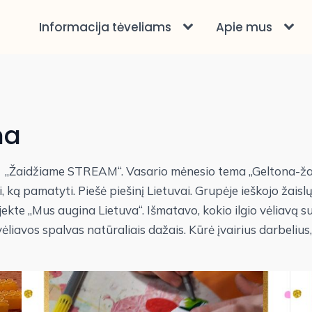
Informacija tėveliams
Apie mus
na
. „Žaidžiame STREAM“. Vasario mėnesio tema „Geltona-žali
 ką pamatyti. Piešė piešinį Lietuvai. Grupėje ieškojo žaislų,
kte „Mus augina Lietuva“. Išmatavo, kokio ilgio vėliavą sud
iavos spalvas natūraliais dažais. Kūrė įvairius darbelius, ž