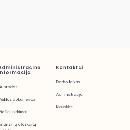
Administracinė
Kontaktai
informacija
Darbo laikas
Nuorodos
Administracija
Veiklos dokumentai
Klauskite
Viešieji pirkimai
Finansinių ataskaitų