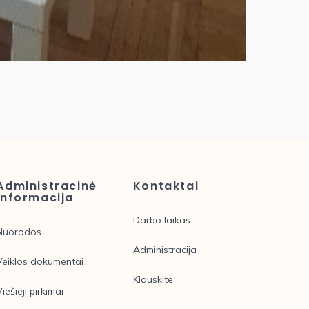
Administracinė
Kontaktai
informacija
Darbo laikas
Nuorodos
Administracija
Veiklos dokumentai
Klauskite
Viešieji pirkimai