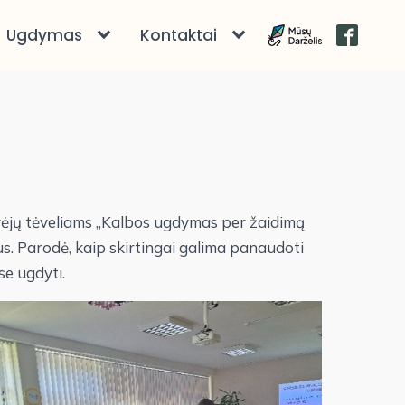
Ugdymas
Kontaktai
avėjų tėveliams „Kalbos ugdymas per žaidimą
s. Parodė, kaip skirtingai galima panaudoti
se ugdyti.