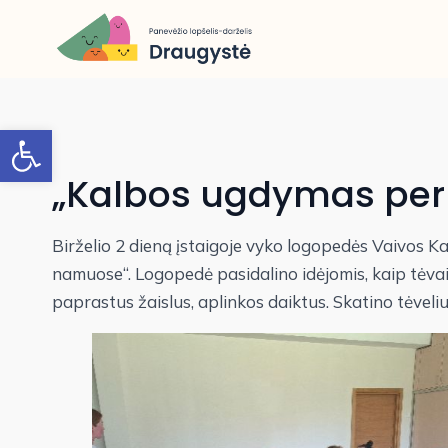
Open toolbar
„Kalbos ugdymas per
Birželio 2 dieną įstaigoje vyko logopedės Vaivos 
namuose“. Logopedė pasidalino idėjomis, kaip tėvai
paprastus žaislus, aplinkos daiktus. Skatino tėveliu