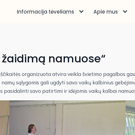
Informacija tėveliams
Apie mus
 žaidimą namuose“
Kaščikaitės organizuota atvira veikla švietimo pagalbos g
 namų sąlygomis gali ugdyti savo vaikų kalbinius gebėjimu
s pasidalinti savo patirtimi ir idėjomis vaikų kalbai namuo