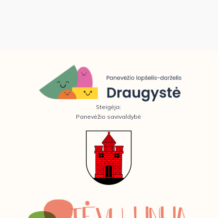
Steigėja:
Panevėžio savivaldybė