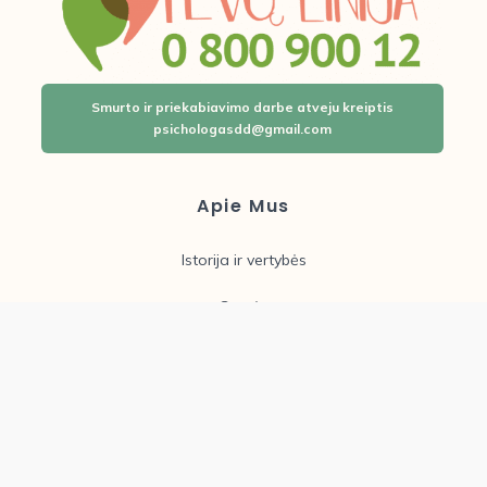
Smurto ir priekabiavimo darbe atveju kreiptis
psichologasdd@gmail.com
Apie Mus
Istorija ir vertybės
Grupės
Laisvos darbo vietos
Įstaigos taryba
Informacija tėveliams