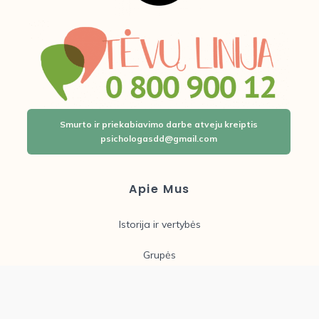
Smurto ir priekabiavimo darbe atveju kreiptis
psichologasdd@gmail.com
Apie Mus
Istorija ir vertybės
Grupės
Laisvos darbo vietos
Įstaigos taryba