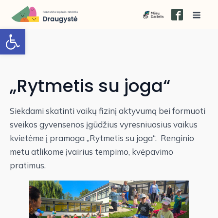
Open toolbar
„Rytmetis su joga“
Siekdami skatinti vaikų fizinį aktyvumą bei formuoti
sveikos gyvensenos įgūdžius vyresniuosius vaikus
kvietėme į pramoga „Rytmetis su joga“. Renginio
metu atlikome įvairius tempimo, kvėpavimo
pratimus.