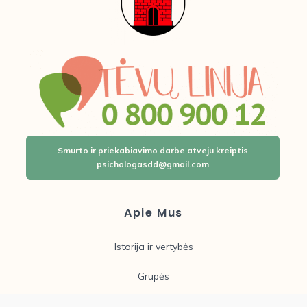
Smurto ir priekabiavimo darbe atveju kreiptis
psichologasdd@gmail.com
Apie Mus
Istorija ir vertybės
Grupės
Laisvos darbo vietos