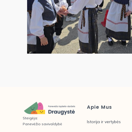
Apie Mus
Steigėja:
Istorija ir vertybės
Panevėžio savivaldybė