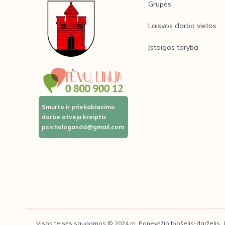
Grupės
Laisvos darbo vietos
Įstaigos taryba
Smurto ir priekabiavimo
darbe atveju kreiptis
psichologasdd@gmail.com
Visos teisės saugomos © 2024 m. Panevėžio lopšelis-darželis 