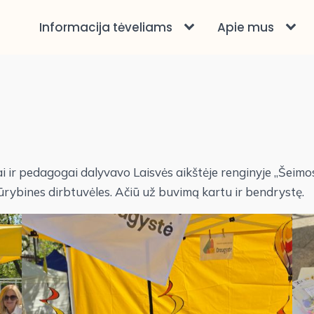
Informacija tėveliams
Apie mus
i ir pedagogai dalyvavo Laisvės aikštėje renginyje „Šeim
ūrybines dirbtuvėles. Ačiū už buvimą kartu ir bendrystę.