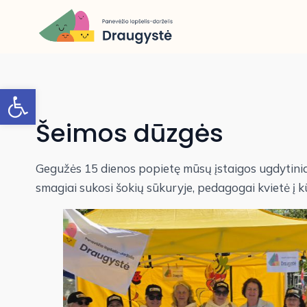
Open toolbar
Šeimos dūzgės
Gegužės 15 dienos popietę mūsų įstaigos ugdytinia
smagiai sukosi šokių sūkuryje, pedagogai kvietė į k