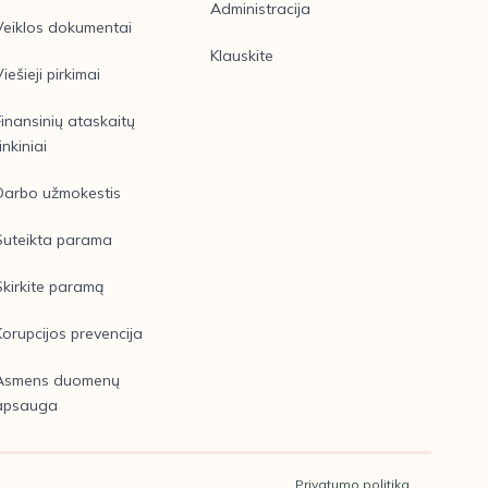
Administracija
Veiklos dokumentai
Klauskite
Viešieji pirkimai
Finansinių ataskaitų
inkiniai
Darbo užmokestis
Suteikta parama
Skirkite paramą
Korupcijos prevencija
Asmens duomenų
apsauga
Privatumo politika