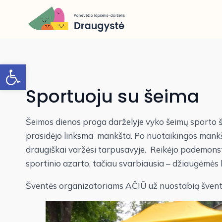
Open toolbar
Sportuoju su šeima
Šeimos dienos proga darželyje vyko šeimų sporto šv
prasidėjo linksma mankšta. Po nuotaikingos mankštos
draugiškai varžėsi tarpusavyje. Reikėjo pademonst
sportinio azarto, tačiau svarbiausia – džiaugėmės
Šventės organizatoriams AČIŪ už nuostabią šventę