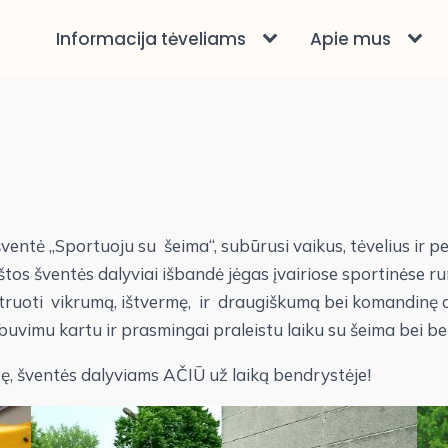
Informacija tėveliams
Apie mus
entė „Sportuoju su šeima“, subūrusi vaikus, tėvelius ir 
 šventės dalyviai išbandė jėgas įvairiose sportinėse rungt
ruoti vikrumą, ištvermę, ir draugiškumą bei komandinę d
 buvimu kartu ir prasmingai praleistu laiku su šeima bei 
, šventės dalyviams AČIŪ už laiką bendrystėje!