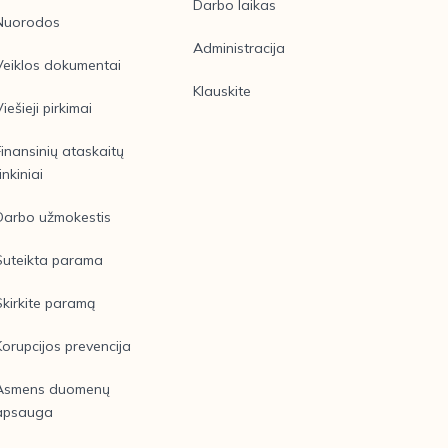
Darbo laikas
Nuorodos
Administracija
Veiklos dokumentai
Klauskite
Viešieji pirkimai
Finansinių ataskaitų
inkiniai
Darbo užmokestis
Suteikta parama
Skirkite paramą
Korupcijos prevencija
Asmens duomenų
apsauga