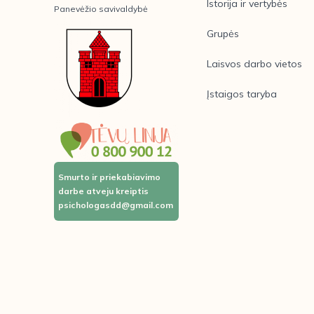
Istorija ir vertybės
Panevėžio savivaldybė
Grupės
Laisvos darbo vietos
Įstaigos taryba
Smurto ir priekabiavimo
darbe atveju kreiptis
psichologasdd@gmail.com