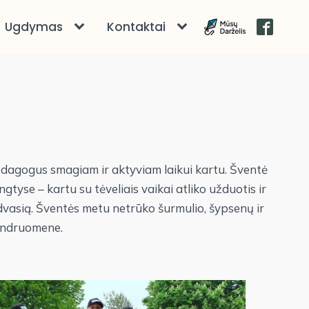
Ugdymas
Kontaktai
pedagogus smagiam ir aktyviam laikui kartu. Šventė
yse – kartu su tėveliais vaikai atliko užduotis ir
vasią. Šventės metu netrūko šurmulio, šypsenų ir
bendruomene.