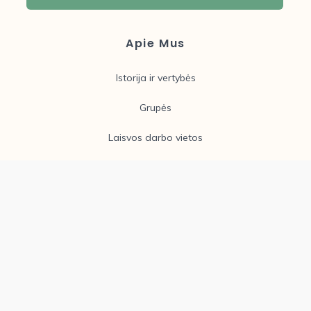
Apie Mus
Istorija ir vertybės
Grupės
Laisvos darbo vietos
Įstaigos taryba
Informacija tėveliams
Naujienos
Galerija
Vaikų priėmimo prašymas