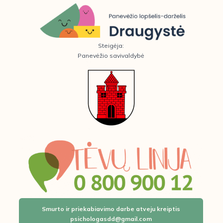
Steigėja:
Panevėžio savivaldybė
Smurto ir priekabiavimo darbe atveju kreiptis
psichologasdd@gmail.com