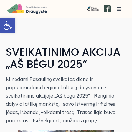
Open toolbar
SVEIKATINIMO AKCIJA
„AŠ BĖGU 2025“
Minėdami Pasaulinę sveikatos dieną ir
populiarindami bėgimo kultūrą dalyvavome
sveikatinimo akcijoje „Aš bėgu 2025“. Renginio
dalyviai atlikę mankštą, savo ištvermę ir fizines
jėgas, išbandė įveikdami trasą. Trasos ilgis buvo
parinktas atsižvelgiant į amžiaus grupę.