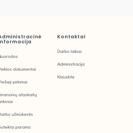
Administracinė
Kontaktai
informacija
Darbo laikas
Nuorodos
Administracija
Veiklos dokumentai
Klauskite
Viešieji pirkimai
Finansinių ataskaitų
inkiniai
Darbo užmokestis
Suteikta parama