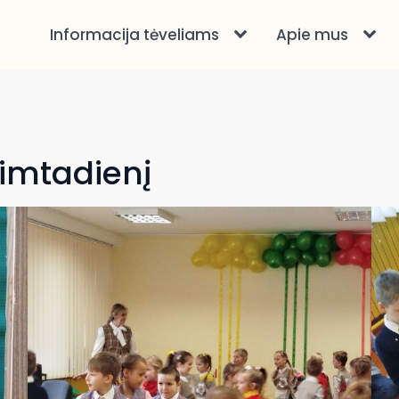
Informacija tėveliams
Apie mus
imtadienį