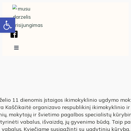
Open toolbar
želio 11 dienomis įstaigos ikimokyklinio ugdymo mo
a Kaščikaitė organizavo respublikinį ikimokyklinio ir
ų, mokytojų ir švietimo pagalbos specialistų kūrybinį
ė tyrinėti vabalus, išvaizdą, jų gyvenimo būdą. Taip pat
s vabalus. Kviečiame susipažinti su ugdytinių kūryba