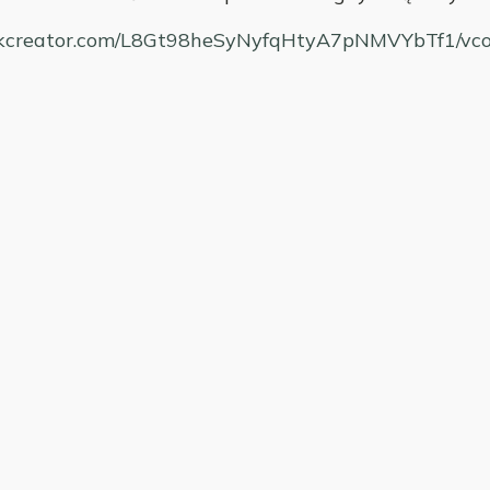
bookcreator.com/L8Gt98heSyNyfqHtyA7pNMVYbTf1/v