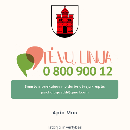
Smurto ir priekabiavimo darbe atveju kreiptis
psichologasdd@gmail.com
Apie Mus
Istorija ir vertybės