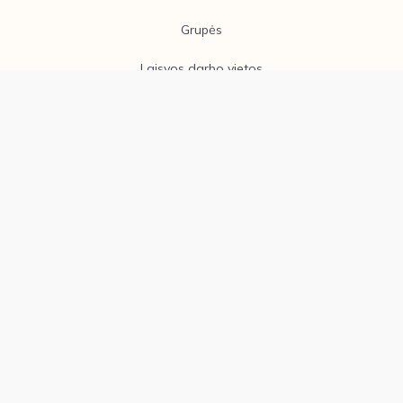
Grupės
Laisvos darbo vietos
Įstaigos taryba
Informacija tėveliams
Naujienos
Galerija
Vaikų priėmimo prašymas
Vaikų priėmimo tvarka
Teikiamos paslaugos