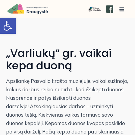
Open toolbar
„Varliukų“ gr. vaikai
kepa duoną
Apsilankę Pasvalio krašto muziejuje, vaikai sužinojo,
kokius darbus reikia nudirbti, kad išsikepti duonos.
Nusprendė ir patys išsikepti duonos
darželyje! Atsakingiausias darbas - užminkyti
duonos tešlą. Kiekvienas vaikas formavo savo
duonos kepalėlį. Kepamos duonos kvapas pasklido
po visą darželį. Pačių kepta duona pati skaniausia.